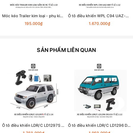
Móc kéo Trailer kim loại - phụ kiện lắp cho xe RC tỉ lệ 1:10
Ô tô điều khiển WPL C94 UAZ-469 4x4 1:12 - RTR [TẶNG BIỂN + STICKER]
195.000₫
1.670.000₫
SẢN PHẨM LIÊN QUAN
Ô tô điều khiển LDR/C LD1297S Pajero Offroad 4x4 1:14 - RTR [TẶNG BIỂN SỐ]
Ô tô điều khiển LDR/C LD1296 Delica MPV 4x4 1:12 - RTR [TẶNG BIỂN SỐ]
1.750.000₫
1.950.000₫