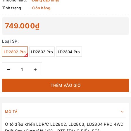
Thương hiệu:
Đang cập nhật
Tình trạng:
Còn hàng
749.000₫
Loại SP:
LD2802 Pro
LD2803 Pro
LD2804 Pro
–
+
THÊM VÀO GIỎ
MÔ TẢ
Ô tô điều khiển LDR/C LD2802, LD2803, LD2804 PRO 4WD
Drift Car +Gyro tỉ lệ 1:28 - RTR [TẶNG BIỂN SỐ]