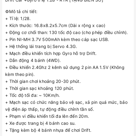
⚙️Mô tả chi tiết:
+ Tỉ lệ: 1/28.
+ Kích thước: 16.8x8.2x5.7cm (Dài x rộng x cao)
+ Động cơ chổi than: 130 tốc độ cao (cho phép điều chỉnh).
+ Pin NI-MH 3.7V 500mAh kèm theo cáp sạc USB.
+ Hệ thống lái trang bị Servo 4.3G.
+ Mạch điều khiển tích hợp Gyro hỗ trợ Drift.
+ Dẫn động 4 bánh (4WD).
+ Điều khiển 2.4Ghz 2 kênh sử dụng 2 pin AA 1.5V (Không
kèm theo pin).
+ Thời gian chơi khoảng 20-30 phút.
+ Thời gian sạc khoảng 120 phút.
+ Tốc độ tối đa: ~ 10Km/h.
+ Mạch sạc có chức năng bảo vệ sạc, xả pin quá mức, bảo
vệ điện áp thấp, tự động điều chỉnh tần số.
+ Phạm vi điều khiển tối đa lên đến 20m.
+ Xe được trang bị 4 bánh cao su.
+ Tặng kèm bộ 4 bánh nhựa để chơi Drift.