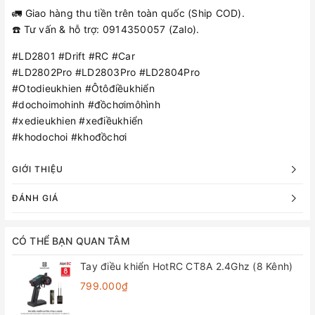
🚛 Giao hàng thu tiền trên toàn quốc (Ship COD).
☎️ Tư vấn & hỗ trợ: 0914350057 (Zalo).
#LD2801 #Drift #RC #Car
#LD2802Pro #LD2803Pro #LD2804Pro
#Otodieukhien #Ôtôđiềukhiển
#dochoimohinh #đồchơimôhình
#xedieukhien #xeđiềukhiển
#khodochoi #khođồchơi
GIỚI THIỆU
ĐÁNH GIÁ
CÓ THỂ BẠN QUAN TÂM
Tay điều khiển HotRC CT8A 2.4Ghz (8 Kênh)
799.000₫