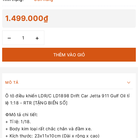
1.499.000₫
–
+
THÊM VÀO GIỎ
MÔ TẢ
Ô tô điều khiển LDR/C LD1898 Drift Car Jetta 911 Gulf Oil tỉ
lệ 1:18 - RTR [TẶNG BIỂN SỐ]
⚙️Mô tả chi tiết:
+ Tỉ lệ: 1/18.
+ Body kim loại rất chắc chắn và đầm xe.
+ Kích thước: 23x11x10cm (Dài x rộng x cao)