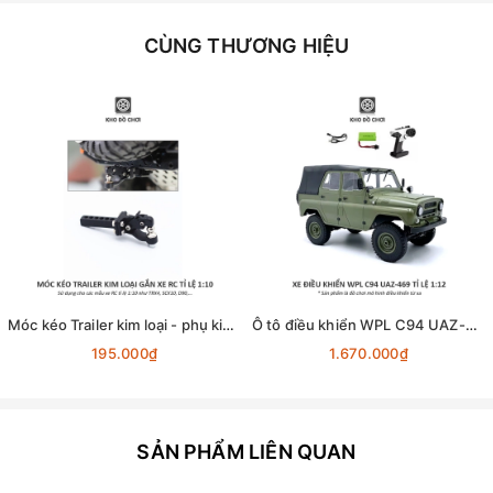
CÙNG THƯƠNG HIỆU
Móc kéo Trailer kim loại - phụ kiện lắp cho xe RC tỉ lệ 1:10
Ô tô điều khiển WPL C94 UAZ-469 4x4 1:12 - RTR [TẶNG BIỂN + STICKER]
195.000₫
1.670.000₫
SẢN PHẨM LIÊN QUAN