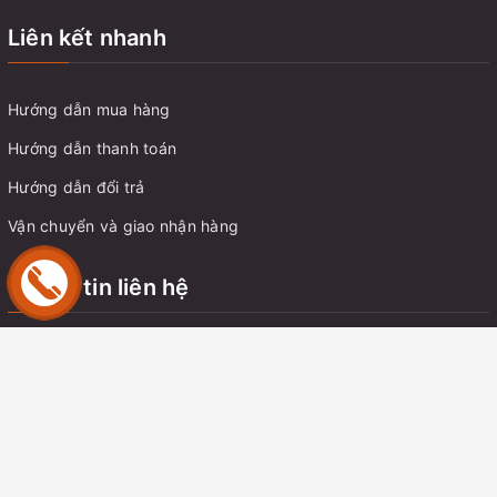
Liên kết nhanh
Hướng dẫn mua hàng
Hướng dẫn thanh toán
Hướng dẫn đổi trả
Vận chuyển và giao nhận hàng
Thông tin liên hệ
Địa chỉ:
Chung cư C14 Bắc Hà, Tố Hữu, Trung Văn, Nam Từ
Liêm, Hà Nội
Email:
tungnt.dk@gmail.com
Điện thoại:
0914 350 057