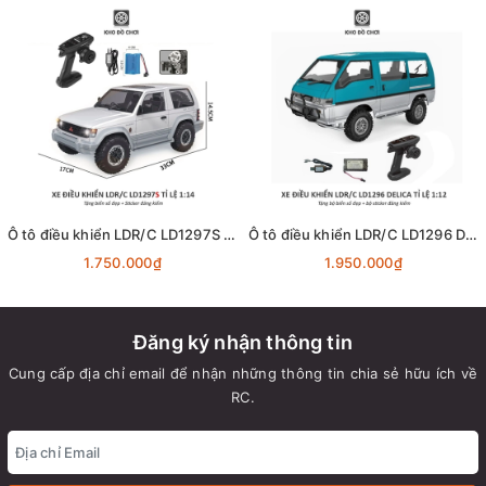
Ô tô điều khiển LDR/C LD1297S Pajero Offroad 4x4 1:14 - RTR [TẶNG BIỂN SỐ]
Ô tô điều khiển LDR/C LD1296 Delica MPV 4x4 1:12 - RTR [TẶNG BIỂN SỐ]
1.750.000₫
1.950.000₫
Đăng ký nhận thông tin
Cung cấp địa chỉ email để nhận những thông tin chia sẻ hữu ích về
RC.