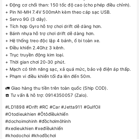
+ Động cơ chổi than: 150 tốc độ cao (cho phép điều chỉnh).
+ Pin NI-MH 7.4V 500mAh kèm theo cáp sạc USB.
+ Servo 9G (3 dây).
+ Tích hợp Gyro hỗ trợ chơi drift dễ dàng hơn.
+ Bánh nhựa hỗ trợ chơi drift dễ dàng hơn.
+ Hệ thống treo độc lập 4 bánh, ổ bi toàn xe.
+ Điều khiển 2.4Ghz 3 kênh.
+ Trục truyền động kim loại.
+ Thời gian chơi 20-30 phút.
+ Mạch có tính năng sạc, xả quá mức, bảo vệ điện áp thấp.
+ Phạm vi điều khiển tối đa lên đến 50m.
🚛 Giao hàng thu tiền trên toàn quốc (Ship COD).
☎️ Tư vấn & hỗ trợ: 0914350057 (Zalo).
#LD1898 #Drift #RC #Car #Jetta911 #GulfOil
#Otodieukhien #Ôtôđiềukhiển
#dochoimohinh #đồchơimôhình
#xedieukhien #xeđiềukhiển
#khodochoi #khođồchơi