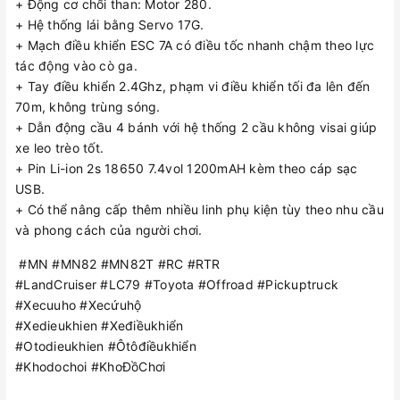
+ Động cơ chổi than: Motor 280.
+ Hệ thống lái bằng Servo 17G.
+ Mạch điều khiển ESC 7A có điều tốc nhanh chậm theo lực
tác động vào cò ga.
+ Tay điều khiển 2.4Ghz, phạm vi điều khiển tối đa lên đến
70m, không trùng sóng.
+ Dẫn động cầu 4 bánh với hệ thống 2 cầu không visai giúp
xe leo trèo tốt.
+ Pin Li-ion 2s 18650 7.4vol 1200mAH kèm theo cáp sạc
USB.
+ Có thể nâng cấp thêm nhiều linh phụ kiện tùy theo nhu cầu
và phong cách của người chơi.
#MN #MN82 #MN82T #RC #RTR
#LandCruiser #LC79 #Toyota #Offroad #Pickuptruck
#Xecuuho #Xecứuhộ
#Xedieukhien #Xeđiềukhiển
#Otodieukhien #Ôtôđiềukhiển
#Khodochoi #KhoĐồChơi