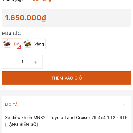
1.650.000₫
Màu sắc:
Đỏ
Vàng
–
+
THÊM VÀO GIỎ
MÔ TẢ
Xe điều khiển MN82T Toyota Land Cruiser 79 4x4 1:12 - RTR
[TẶNG BIỂN SỐ]