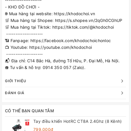
--------------------
- KHO ĐỒ CHƠI -
🌐 Mua hàng tại website: https://khodochoi.vn
🛒 Mua hàng tại Shopee: https://s.shopee.vn/2qGh0CGhUP
🛒 Mua hàng tại Tiktok: https://tiktok.com/@khodochoi
--------------------
📶 Fanpage: https://facebook.com/khodochoichonloc
📺 Youtube: https://youtube.com/khodochoi
--------------------
📬 Địa chỉ: C14 Bắc Hà, đường Tố Hữu, P. Đại Mỗ, Hà Nội.
☎️ Tư vấn & hỗ trợ: 0914 350 057 (Zalo).
GIỚI THIỆU
ĐÁNH GIÁ
CÓ THỂ BẠN QUAN TÂM
Tay điều khiển HotRC CT8A 2.4Ghz (8 Kênh)
799.000₫