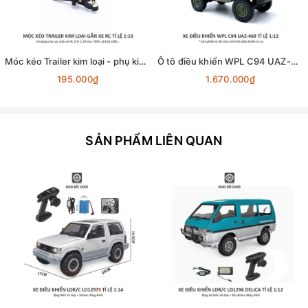
Móc kéo Trailer kim loại - phụ kiện lắp cho xe RC tỉ lệ 1:10
Ô tô điều khiển WPL C94 UAZ-469 4x4 1:12 - RTR [TẶNG BIỂN + STICKER]
195.000₫
1.670.000₫
SẢN PHẨM LIÊN QUAN