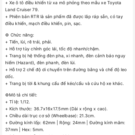
+ Xe ô tô điều khiển từ xa mô phỏng theo mẫu xe Toyota
Land Cruiser 79.
+ Phiên bản RTR là sản phẩm đã được lắp ráp sẵn, có tay
điều khiển, mạch điều khiển, pin, sạc.
⚙️ Chức năng:
+ Tiến, lùi, rẽ trái, phải.
+ Hỗ trợ tùy chỉnh góc lái, tốc độ nhanh/chậm.
+ Trang bị hệ thống đèn pha, xi nhanh, đèn cảnh báo nguy
hiểm (Hazard), đèn phanh, đèn lùi.
+ Hỗ trợ 2 chế độ di chuyển trên đường bằng và chế độ leo
dốc.
+ Trang bị tời & khung cẩu để kéo/cẩu và cứu hộ xe khác.
⚙️Mô tả chi tiết:
+ Tỉ lệ: 1/12.
+ Kích thước: 36.7x16x17.5mm (Dài x rộng x cao).
+ Chiều dài trục cơ sở (Wheelbase): 21.3cm.
+ Đường kính lốp: 62mm | Rộng: 24mm | Đường kính mâm:
37mm | Hex: 5mm.