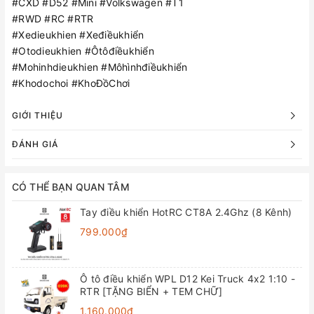
#CXD #D52 #Mini #Volkswagen #T1
#RWD #RC #RTR
#Xedieukhien #Xeđiềukhiển
#Otodieukhien #Ôtôđiềukhiển
#Mohinhdieukhien #Môhìnhđiềukhiển
#Khodochoi #KhoĐồChơi
GIỚI THIỆU
ĐÁNH GIÁ
CÓ THỂ BẠN QUAN TÂM
Tay điều khiển HotRC CT8A 2.4Ghz (8 Kênh)
799.000₫
Ô tô điều khiển WPL D12 Kei Truck 4x2 1:10 -
RTR [TẶNG BIỂN + TEM CHỮ]
1.160.000₫