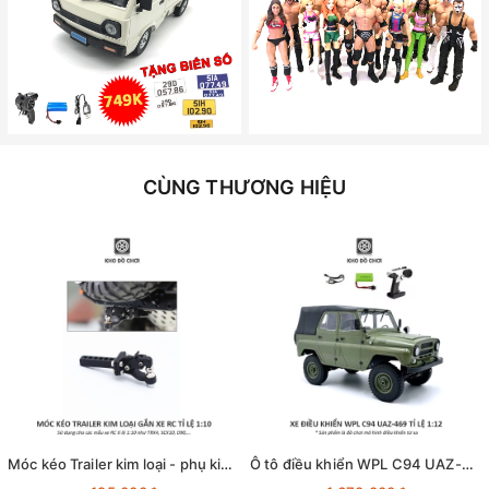
CÙNG THƯƠNG HIỆU
Móc kéo Trailer kim loại - phụ kiện lắp cho xe RC tỉ lệ 1:10
Ô tô điều khiển WPL C94 UAZ-469 4x4 1:12 - RTR [TẶNG BIỂN + STICKER]