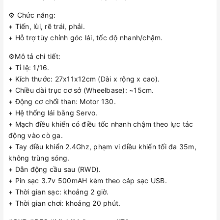
⚙️ Chức năng:
+ Tiến, lùi, rẽ trái, phải.
+ Hỗ trợ tùy chỉnh góc lái, tốc độ nhanh/chậm.
⚙️Mô tả chi tiết:
+ Tỉ lệ: 1/16.
+ Kích thước: 27x11x12cm (Dài x rộng x cao).
+ Chiều dài trục cơ sở (Wheelbase): ~15cm.
+ Động cơ chổi than: Motor 130.
+ Hệ thống lái bằng Servo.
+ Mạch điều khiển có điều tốc nhanh chậm theo lực tác
động vào cò ga.
+ Tay điều khiển 2.4Ghz, phạm vi điều khiển tối đa 35m,
không trùng sóng.
+ Dẫn động cầu sau (RWD).
+ Pin sạc 3.7v 500mAH kèm theo cáp sạc USB.
+ Thời gian sạc: khoảng 2 giờ.
+ Thời gian chơi: khoảng 20 phút.