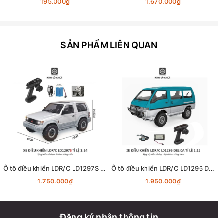
195.000₫
1.670.000₫
SẢN PHẨM LIÊN QUAN
Ô tô điều khiển LDR/C LD1297S Pajero Offroad 4x4 1:14 - RTR [TẶNG BIỂN SỐ]
Ô tô điều khiển LDR/C LD1296 Delica MPV 4x4 1:12 - RTR [TẶNG BIỂN SỐ]
1.750.000₫
1.950.000₫
Đăng ký nhận thông tin