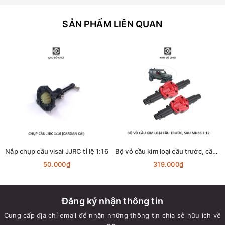
SẢN PHẨM LIÊN QUAN
Nắp chụp cầu visai JJRC tỉ lệ 1:16
Bộ vỏ cầu kim loại cầu trước, cầu sau lắp xe MN86 tỉ lệ 1:12
50.000₫
319.000₫
Đăng ký nhận thông tin
Cung cấp địa chỉ email để nhận những thông tin chia sẻ hữu ích về