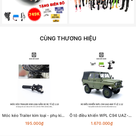
CÙNG THƯƠNG HIỆU
Móc kéo Trailer kim loại - phụ kiện lắp cho xe RC tỉ lệ 1:10
Ô tô điều khiển WPL C94 UAZ-469 4x4 1:12 - RTR [TẶNG BIỂN + STICKER]
195.000₫
1.670.000₫