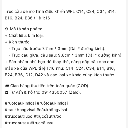
Trục cầu xe mô hình điều khiển WPL C14, C24, C34, B14,
B16, B24, B36 tỉ lệ 1:16
⚙️ Mô tả sản phẩm:
+ Chất liệu: kim loại.
+ Kích thước:
- Trục cầu trước: 7.7cm * 3mm (Dài * đường kính).
- Trục cầu giữa, cầu sau: 9.8cm * 3mm (Dài * đường kính).
+ Sản phẩm phù hợp để thay thế, nâng cấp cầu cho các
mẫu xe của WPL tỉ lệ 1:16 như: C14, C24, C34, B14, B16,
B24, B36, D12, D42 và các loại xe khác cùng kích thước.
🚛 Giao hàng thu tiền trên toàn quốc (COD).
☎️ Tư vấn & hỗ trợ: 0914350057 (Zalo).
#ruotcaukimloai #ruộtcầukimloại
#caukhongvisai #cầukhôngvisai
#truccautruoc #trụccầutrước
#truccausau #trụccầusau