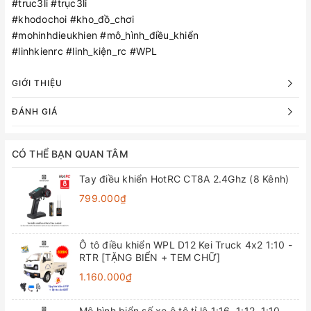
#truc3li #trục3li
#khodochoi #kho_đồ_chơi
#mohinhdieukhien #mô_hình_điều_khiển
#linhkienrc #linh_kiện_rc #WPL
GIỚI THIỆU
ĐÁNH GIÁ
CÓ THỂ BẠN QUAN TÂM
Tay điều khiển HotRC CT8A 2.4Ghz (8 Kênh)
799.000₫
Ô tô điều khiển WPL D12 Kei Truck 4x2 1:10 -
RTR [TẶNG BIỂN + TEM CHỮ]
1.160.000₫
Mô hình biển số xe ô tô tỉ lệ 1:16, 1:12, 1:10