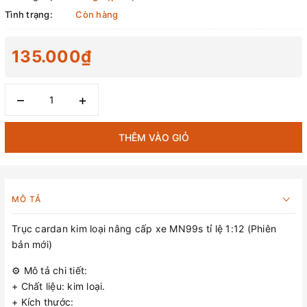
Tình trạng:
Còn hàng
135.000₫
–
+
THÊM VÀO GIỎ
MÔ TẢ
Trục cardan kim loại nâng cấp xe MN99s tỉ lệ 1:12 (Phiên
bản mới)
⚙️ Mô tả chi tiết:
+ Chất liệu: kim loại.
+ Kích thước: