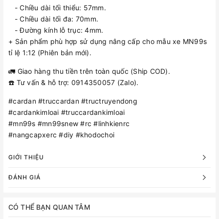
- Chiều dài tối thiểu: 57mm.
- Chiều dài tối đa: 70mm.
- Đường kính lỗ trục: 4mm.
+ Sản phẩm phù hợp sử dụng nâng cấp cho mẫu xe MN99s
tỉ lệ 1:12 (Phiên bản mới).
🚛 Giao hàng thu tiền trên toàn quốc (Ship COD).
☎️ Tư vấn & hỗ trợ: 0914350057 (Zalo).
#cardan #truccardan #tructruyendong
#cardankimloai #truccardankimloai
#mn99s #mn99snew #rc #linhkienrc
#nangcapxerc #diy #khodochoi
GIỚI THIỆU
ĐÁNH GIÁ
CÓ THỂ BẠN QUAN TÂM