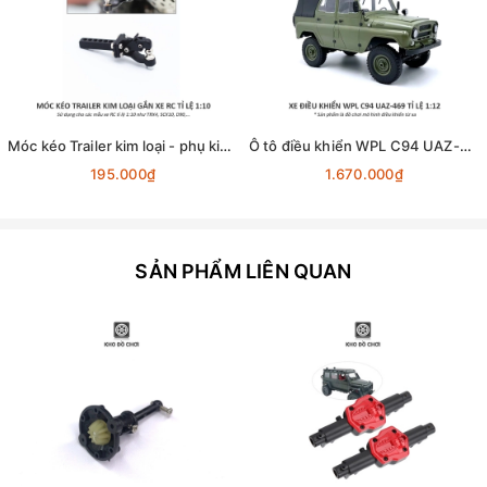
Móc kéo Trailer kim loại - phụ kiện lắp cho xe RC tỉ lệ 1:10
Ô tô điều khiển WPL C94 UAZ-469 4x4 1:12 - RTR [TẶNG BIỂN + STICKER]
195.000₫
1.670.000₫
SẢN PHẨM LIÊN QUAN