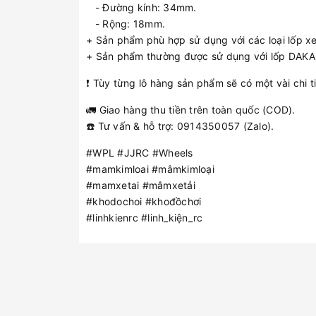
- Đường kính: 34mm.
- Rộng: 18mm.
+ Sản phẩm phù hợp sử dụng với các loại lốp xe 
+ Sản phẩm thường được sử dụng với lốp DAKA, (
❗️ Tùy từng lô hàng sản phẩm sẽ có một vài chi t
🚛 Giao hàng thu tiền trên toàn quốc (COD).
☎️ Tư vấn & hỗ trợ: 0914350057 (Zalo).
#WPL #JJRC #Wheels
#mamkimloai #mâmkimloại
#mamxetai #mâmxetải
#khodochoi #khođồchơi
#linhkienrc #linh_kiện_rc