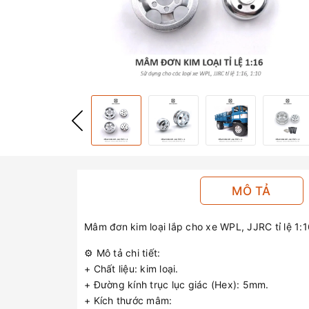
MÔ TẢ
Mâm đơn kim loại lắp cho xe WPL, JJRC tỉ lệ 1:
⚙️ Mô tả chi tiết:
+ Chất liệu: kim loại.
+ Đường kính trục lục giác (Hex): 5mm.
+ Kích thước mâm: