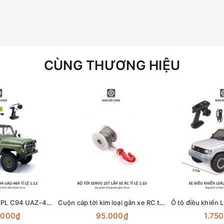
CÙNG THƯƠNG HIỆU
Ô tô điều khiển WPL C94 UAZ-469 4x4 1:12 - RTR [TẶNG BIỂN + STICKER]
Cuộn cáp tời kim loại gắn xe RC tỉ lệ 1:10 dùng động cơ Servo 25T
.000₫
95.000₫
1.75