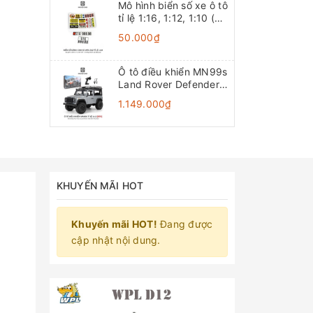
Mô hình biển số xe ô tô
tỉ lệ 1:16, 1:12, 1:10 (Đồ
chơi mô hình)
50.000₫
Ô tô điều khiển MN99s
Land Rover Defender
4x4 1:12 - RTR [TẶNG
1.149.000₫
BIỂN + STICKER]
KHUYẾN MÃI HOT
Khuyến mãi HOT!
Đang được
cập nhật nội dung.