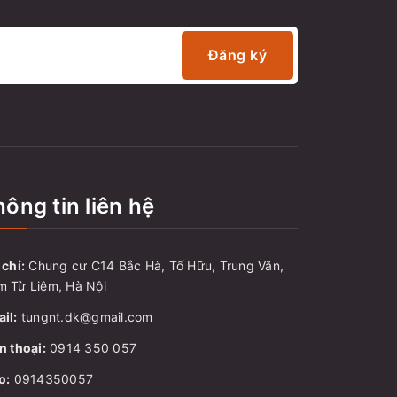
Đăng ký
ông tin liên hệ
 chỉ:
Chung cư C14 Bắc Hà, Tố Hữu, Trung Văn,
 Từ Liêm, Hà Nội
il:
tungnt.dk@gmail.com
n thoại:
0914 350 057
o:
0914350057