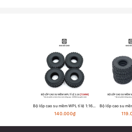
Bộ lốp cao su mềm WPL tỉ lệ 1:16 [71MM]
140.000₫
119.