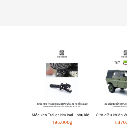
Móc kéo Trailer kim loại - phụ kiện lắp cho xe RC tỉ lệ 1:10
195.000₫
1.670