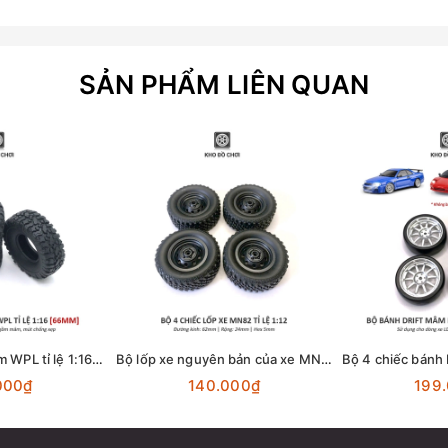
SẢN PHẨM LIÊN QUAN
Bộ lốp cao su mềm WPL tỉ lệ 1:16 [66MM]
Bộ lốp xe nguyên bản của xe MN82 tỉ lệ 1:12 [62MM]
000₫
140.000₫
199