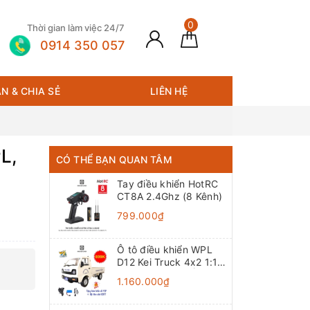
0
Thời gian làm việc 24/7
0914 350 057
N & CHIA SẺ
LIÊN HỆ
L,
CÓ THỂ BẠN QUAN TÂM
Tay điều khiển HotRC
CT8A 2.4Ghz (8 Kênh)
799.000₫
Ô tô điều khiển WPL
D12 Kei Truck 4x2 1:10
- RTR [TẶNG BIỂN +
1.160.000₫
TEM CHỮ]