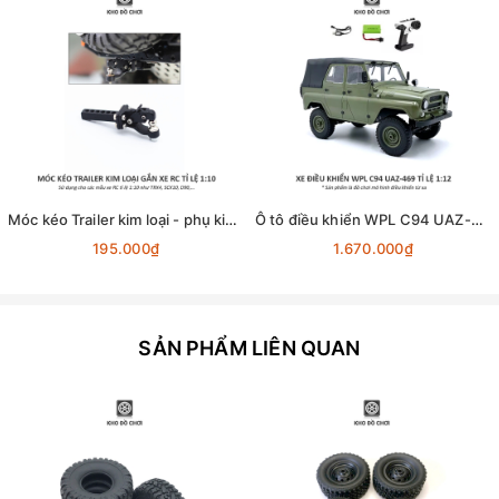
Móc kéo Trailer kim loại - phụ kiện lắp cho xe RC tỉ lệ 1:10
Ô tô điều khiển WPL C94 UAZ-469 4x4 1:12 - RTR [TẶNG BIỂN + STICKER]
195.000₫
1.670.000₫
SẢN PHẨM LIÊN QUAN