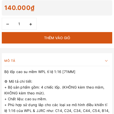
140.000₫
–
+
THÊM VÀO GIỎ
MÔ TẢ
Bộ lốp cao su mềm WPL tỉ lệ 1:16 [71MM]
⚙️ Mô tả chi tiết:
+ Bộ sản phẩm gồm: 4 chiếc lốp. (KHÔNG kèm theo mâm,
KHÔNG kèm theo mút).
+ Chất liệu: cao su mềm.
+ Phù hợp sử dụng lắp cho các loại xe mô hình điều khiển tỉ
lệ 1:16 của WPL & JJRC như: C14, C24, C34, C44, C54, B14,