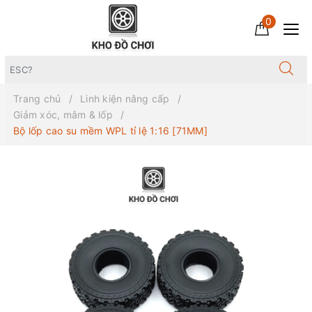
0
Trang chủ
Linh kiện nâng cấp
Giảm xóc, mâm & lốp
Bộ lốp cao su mềm WPL tỉ lệ 1:16 [71MM]