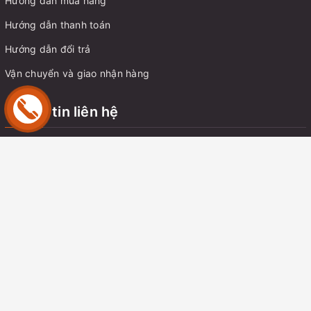
Hướng dẫn mua hàng
Hướng dẫn thanh toán
Hướng dẫn đổi trả
Vận chuyển và giao nhận hàng
Thông tin liên hệ
Địa chỉ:
Chung cư C14 Bắc Hà, Tố Hữu, Trung Văn, Nam Từ
Liêm, Hà Nội
Email:
tungnt.dk@gmail.com
Điện thoại:
0914 350 057
Zalo:
0914350057
© Bản quyền thuộc về
Kho Đồ Chơi
sở hữu bởi Ông Nguyễn Thanh