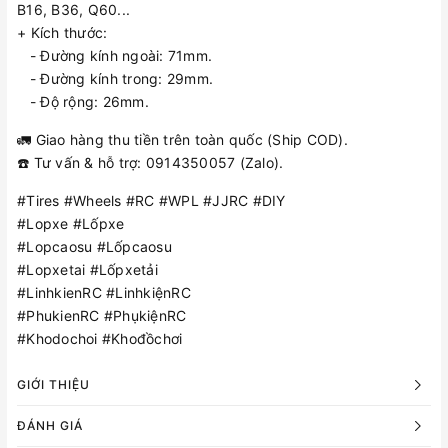
B16, B36, Q60...
+ Kích thước:
- Đường kính ngoài: 71mm.
- Đường kính trong: 29mm.
- Độ rộng: 26mm.
🚛 Giao hàng thu tiền trên toàn quốc (Ship COD).
☎️ Tư vấn & hỗ trợ: 0914350057 (Zalo).
#Tires #Wheels #RC #WPL #JJRC #DIY
#Lopxe #Lốpxe
#Lopcaosu #Lốpcaosu
#Lopxetai #Lốpxetải
#LinhkienRC #LinhkiệnRC
#PhukienRC #PhụkiệnRC
#Khodochoi #Khođồchơi
GIỚI THIỆU
ĐÁNH GIÁ