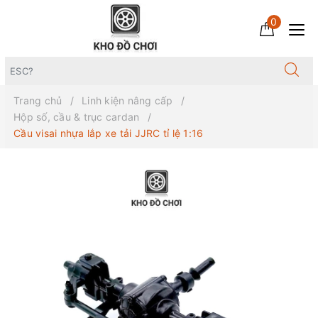
0
Trang chủ
Linh kiện nâng cấp
Hộp số, cầu & trục cardan
Cầu visai nhựa lắp xe tải JJRC tỉ lệ 1:16