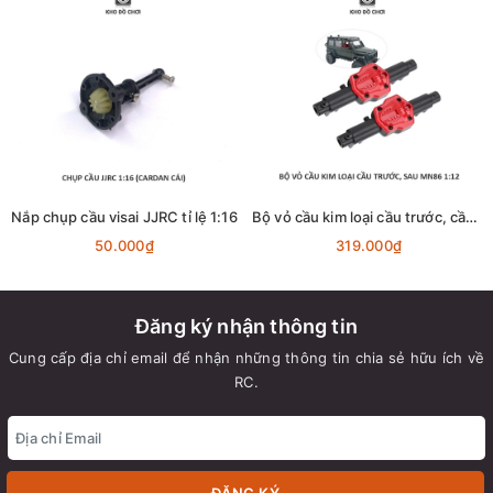
Nắp chụp cầu visai JJRC tỉ lệ 1:16
Bộ vỏ cầu kim loại cầu trước, cầu sau lắp xe MN86 tỉ lệ 1:12
50.000₫
319.000₫
Đăng ký nhận thông tin
Cung cấp địa chỉ email để nhận những thông tin chia sẻ hữu ích về
RC.
ĐĂNG KÝ