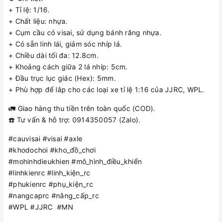
+ Tỉ lệ: 1/16.
+ Chất liệu: nhựa.
+ Cụm cầu có visai, sử dụng bánh răng nhựa.
+ Có sẵn linh lái, giảm sóc nhíp lá.
+ Chiều dài tối đa: 12.8cm.
+ Khoảng cách giữa 2 lá nhíp: 5cm.
+ Đầu trục lục giác (Hex): 5mm.
+ Phù hợp để lắp cho các loại xe tỉ lệ 1:16 của JJRC, WPL.
🚛 Giao hàng thu tiền trên toàn quốc (COD).
☎️ Tư vấn & hỗ trợ: 0914350057 (Zalo).
#cauvisai #visai #axle
#khodochoi #kho_đồ_chơi
#mohinhdieukhien #mô_hình_điều_khiển
#linhkienrc #linh_kiện_rc
#phukienrc #phụ_kiện_rc
#nangcaprc #nâng_cấp_rc
#WPL #JJRC #MN