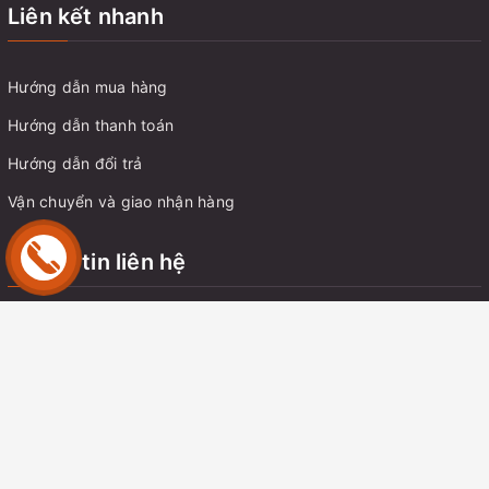
Liên kết nhanh
Hướng dẫn mua hàng
Hướng dẫn thanh toán
Hướng dẫn đổi trả
Vận chuyển và giao nhận hàng
Thông tin liên hệ
Địa chỉ:
Chung cư C14 Bắc Hà, Tố Hữu, Trung Văn, Nam Từ
Liêm, Hà Nội
Email:
tungnt.dk@gmail.com
Điện thoại:
0914 350 057
Zalo:
0914350057