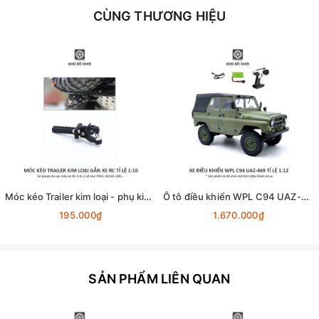
CÙNG THƯƠNG HIỆU
Móc kéo Trailer kim loại - phụ kiện lắp cho xe RC tỉ lệ 1:10
Ô tô điều khiển WPL C94 UAZ-469 4x4 1:12 - RTR [TẶNG BIỂN + STICKER]
195.000₫
1.670.000₫
SẢN PHẨM LIÊN QUAN