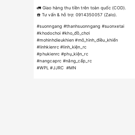
🚛 Giao hàng thu tiền trên toàn quốc (COD).
☎️ Tư vấn & hỗ trợ: 0914350057 (Zalo).
#suonngang #thanhsuonngang #suonxetai
#khodochoi #kho_đồ_chơi
#mohinhdieukhien #mô_hình_điều_khiển
#linhkienrc #linh_kiện_rc
#phukienrc #phụ_kiện_rc
#nangcaprc #nâng_cấp_rc
#WPL #JJRC #MN