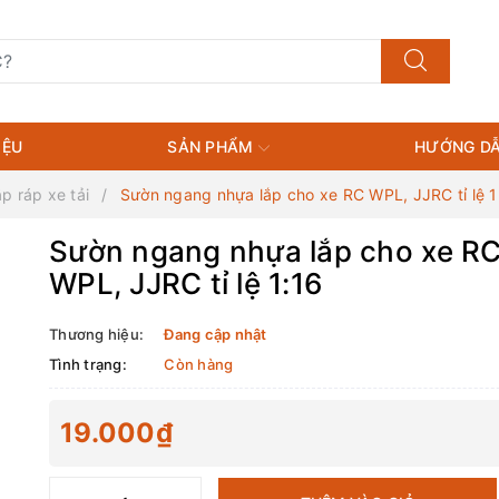
IỆU
SẢN PHẨM
HƯỚNG DẪ
ắp ráp xe tải
Sườn ngang nhựa lắp cho xe RC WPL, JJRC tỉ lệ 1
Sườn ngang nhựa lắp cho xe R
WPL, JJRC tỉ lệ 1:16
Thương hiệu:
Đang cập nhật
Tình trạng:
Còn hàng
19.000₫