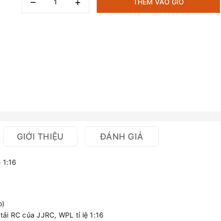
–
+
THÊM VÀO GIỎ
GIỚI THIỆU
ĐÁNH GIÁ
 1:16
o)
tải RC của JJRC, WPL tỉ lệ 1:16