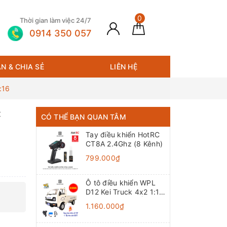
0
Thời gian làm việc 24/7
0914 350 057
N & CHIA SẺ
LIÊN HỆ
:16
C
CÓ THỂ BẠN QUAN TÂM
Tay điều khiển HotRC
CT8A 2.4Ghz (8 Kênh)
799.000₫
Ô tô điều khiển WPL
D12 Kei Truck 4x2 1:10
- RTR [TẶNG BIỂN +
1.160.000₫
TEM CHỮ]