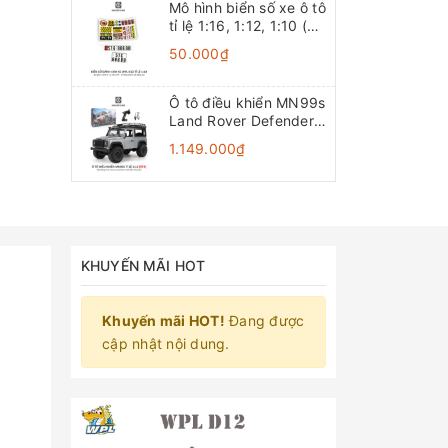
Mô hình biển số xe ô tô
tỉ lệ 1:16, 1:12, 1:10 (Đồ
chơi mô hình)
50.000₫
Ô tô điều khiển MN99s
Land Rover Defender
4x4 1:12 - RTR [TẶNG
1.149.000₫
BIỂN + STICKER]
KHUYẾN MÃI HOT
Khuyến mãi HOT!
Đang được
cập nhật nội dung.