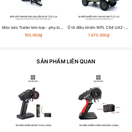
Móc kéo Trailer kim loại - phụ kiện lắp cho xe RC tỉ lệ 1:10
Ô tô điều khiển WPL C94 UAZ-469 4x4 1:12 - RTR [TẶNG BIỂN + STICKER]
195.000₫
1.670.000₫
SẢN PHẨM LIÊN QUAN