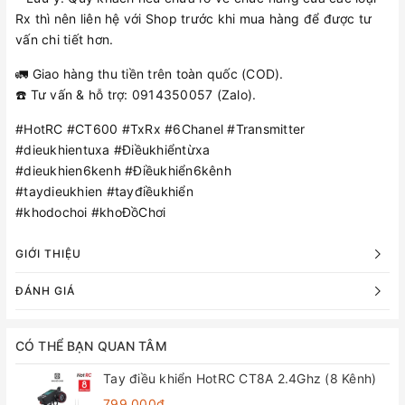
Rx thì nên liên hệ với Shop trước khi mua hàng để được tư
vấn chi tiết hơn.
🚛 Giao hàng thu tiền trên toàn quốc (COD).
☎️ Tư vấn & hỗ trợ: 0914350057 (Zalo).
#HotRC #CT600 #TxRx #6Chanel #Transmitter
#dieukhientuxa #Điềukhiểntừxa
#dieukhien6kenh #Điềukhiển6kênh
#taydieukhien #tayđiềukhiển
#khodochoi #khoĐồChơi
GIỚI THIỆU
ĐÁNH GIÁ
CÓ THỂ BẠN QUAN TÂM
Tay điều khiển HotRC CT8A 2.4Ghz (8 Kênh)
799.000₫