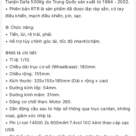
Tianjin Dafa 500Kg do Trung Quốc sản xuất từ 1984 - 2002.
+ Phiên bản RTR là sản phẩm đã được lắp ráp sẵn, có tay
điều khiển, mạch điều khiển, pin, sạc.
⚙️ Chức năng:
+ Tiến, lùi, rẽ trái, phải.
+ Hỗ trợ tùy chỉnh góc lái, tốc độ nhanh/chậm.
⚙️Mô tả chi tiết:
+ Tỉ lệ: 1/10.
+ Chiều dài trục cơ sở (Wheelbase): 180mm.
+ Chiều rộng: 155mm.
+ Kích thước: 325x155x185mm (Dài x rộng x cao)
+ Đường kính lốp: 54mm.
+ Đường kính mâm: 31mm.
+ Động cơ chổi than: Motor 260.
+ Dẫn động cầu sau từ hộp số thông qua trục cardan, không
visai, giảm xóc nhíp lá.
+ Pin Li-ion 14500 2s 600mAH 7.4vol 10C kèm theo cáp sạc
USB.