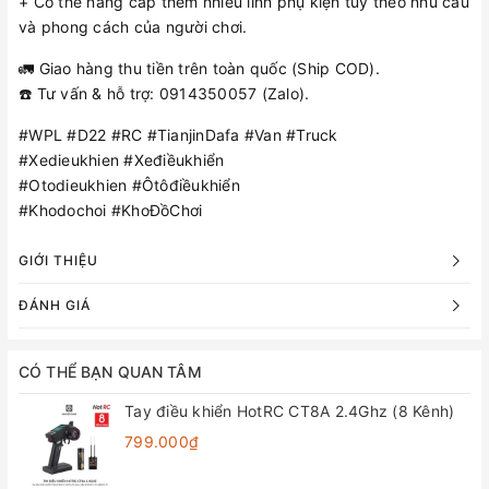
+ Có thể nâng cấp thêm nhiều linh phụ kiện tùy theo nhu cầu
và phong cách của người chơi.
🚛 Giao hàng thu tiền trên toàn quốc (Ship COD).
☎️ Tư vấn & hỗ trợ: 0914350057 (Zalo).
#WPL #D22 #RC #TianjinDafa #Van #Truck
#Xedieukhien #Xeđiềukhiển
#Otodieukhien #Ôtôđiềukhiển
#Khodochoi #KhoĐồChơi
GIỚI THIỆU
ĐÁNH GIÁ
CÓ THỂ BẠN QUAN TÂM
Tay điều khiển HotRC CT8A 2.4Ghz (8 Kênh)
799.000₫