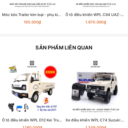
Móc kéo Trailer kim loại - phụ kiện lắp cho xe RC tỉ lệ 1:10
Ô tô điều khiển WPL C94 UAZ-469 4x4 1:12 - RTR [TẶNG BIỂN + STICKER]
195.000₫
1.670.000₫
SẢN PHẨM LIÊN QUAN
Ô tô điều khiển WPL D12 Kei Truck 4x2 1:10 - RTR [TẶNG BIỂN + TEM CHỮ]
Xe điều khiển WPL C74 Suzuki Jimny JA11 4x4 1:10 - RTR [TẶNG BIỂN SỐ]
1.160.000₫
1.349.000₫