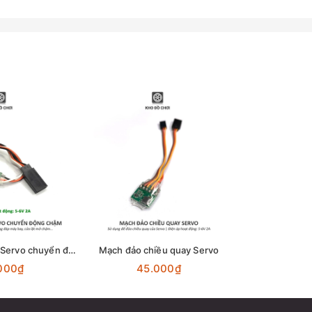
Mạch điều khiển Servo chuyển đông chậm
Mạch đảo chiều quay Servo
000₫
45.000₫
29