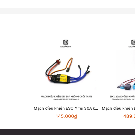
Mạch điều khiển ESC Yifei 30A không chổi than (Brushless) - hỗ trợ quay 1 chiều
145.000₫
489.