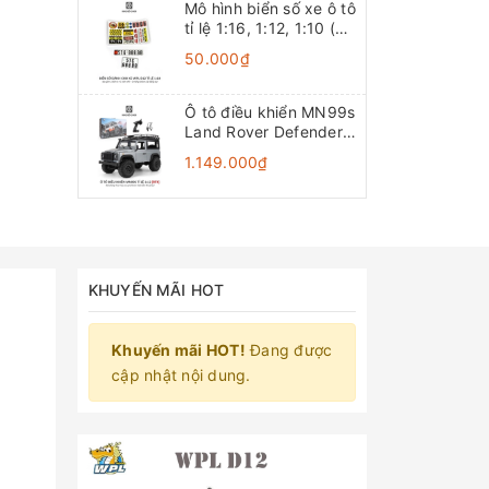
Mô hình biển số xe ô tô
tỉ lệ 1:16, 1:12, 1:10 (Đồ
chơi mô hình)
50.000₫
Ô tô điều khiển MN99s
Land Rover Defender
4x4 1:12 - RTR [TẶNG
1.149.000₫
BIỂN + STICKER]
KHUYẾN MÃI HOT
Khuyến mãi HOT!
Đang được
cập nhật nội dung.