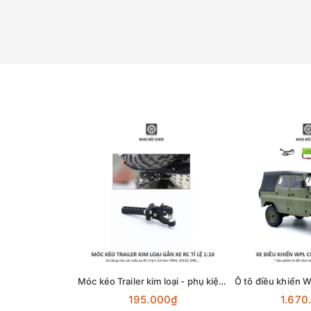
Móc kéo Trailer kim loại - phụ kiện lắp cho xe RC tỉ lệ 1:10
195.000₫
1.670