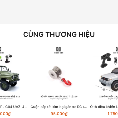
CÙNG THƯƠNG HIỆU
Ô tô điều khiển WPL C94 UAZ-469 4x4 1:12 - RTR [TẶNG BIỂN + STICKER]
Cuộn cáp tời kim loại gắn xe RC tỉ lệ 1:10 dùng động cơ Servo 25T
.000₫
95.000₫
1.75