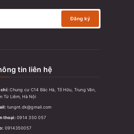
Đăng ký
ông tin liên hệ
 chỉ:
Chung cư C14 Bắc Hà, Tố Hữu, Trung Văn,
 Từ Liêm, Hà Nội
il:
tungnt.dk@gmail.com
n thoại:
0914 350 057
o:
0914350057