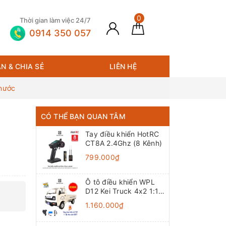
0
Thời gian làm việc 24/7
0914 350 057
N & CHIA SẺ
LIÊN HỆ
nước
CÓ THỂ BẠN QUAN TÂM
Tay điều khiển HotRC
CT8A 2.4Ghz (8 Kênh)
799.000₫
Ô tô điều khiển WPL
D12 Kei Truck 4x2 1:10
- RTR [TẶNG BIỂN +
1.160.000₫
TEM CHỮ]