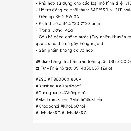
- Phù hợp sử dụng cho các loại mô hình tỉ lệ 1/10
- Hỗ trợ động cơ chổi than: 540/550 >=21T ho
- Điện áp BEC: 6V/ 3A
- Kích thước: 34.5*30.2*20.5mm
- Trọng lượng: 42g
- Có khả năng chống nước (Tuy nhiên khuyến c
quá lâu có thể sẽ gây hỏng mạch)
- Sản phẩm không có vỏ hộp.
🚛 Giao hàng thu tiền trên toàn quốc (Ship COD)
☎️ Tư vấn & hỗ trợ: 0914350057 (Zalo).
#ESC #TB60060 #60A
#Brushed #WaterProof
#Chongnuoc #Chốngnước
#Machdieukhien #Mạchđiềukhiển
#Khodochoi #KhoĐồChơi
#LinhkienRC #LinhkiệnRC