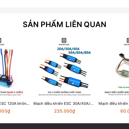
SẢN PHẨM LIÊN QUAN
Mạch điều khiển ESC 120A không chổi than (Brushless) dùng cho xe, tàu RC 1/10, 1/12...
Mạch điều khiển ESC 30A/40A/60A không chổi than (Brushless) - hỗ trợ quay 2 chiều (Bidirectional)
000₫
235.000₫
60.