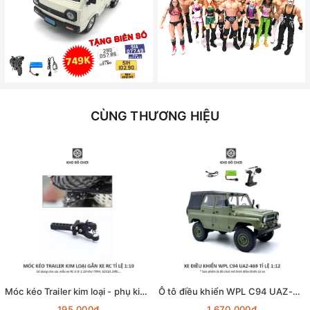
CÙNG THƯƠNG HIỆU
Móc kéo Trailer kim loại - phụ kiện lắp cho xe RC tỉ lệ 1:10
Ô tô điều khiển WPL C94 UAZ-469 4x4 1:12 - RTR [TẶNG BIỂN + STICKER]
195.000₫
1.670.000₫