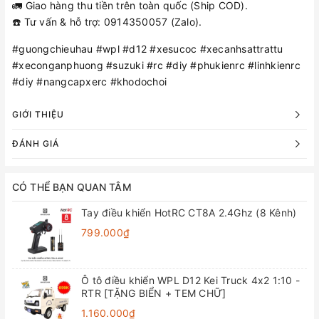
🚛 Giao hàng thu tiền trên toàn quốc (Ship COD).
☎️ Tư vấn & hỗ trợ: 0914350057 (Zalo).
#guongchieuhau #wpl #d12 #xesucoc #xecanhsattrattu
#xeconganphuong #suzuki #rc #diy #phukienrc #linhkienrc
#diy #nangcapxerc #khodochoi
GIỚI THIỆU
ĐÁNH GIÁ
CÓ THỂ BẠN QUAN TÂM
Tay điều khiển HotRC CT8A 2.4Ghz (8 Kênh)
799.000₫
Ô tô điều khiển WPL D12 Kei Truck 4x2 1:10 -
RTR [TẶNG BIỂN + TEM CHỮ]
1.160.000₫