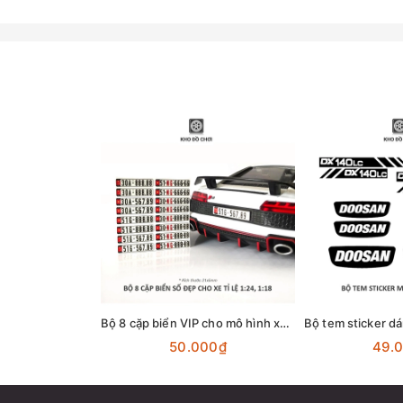
Bộ 8 cặp biển VIP cho mô hình xe hơi tỉ lệ 1:18 và 1:24
50.000₫
49.