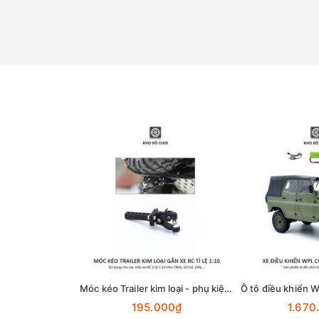
Móc kéo Trailer kim loại - phụ kiện lắp cho xe RC tỉ lệ 1:10
195.000₫
1.670