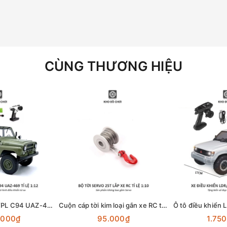
CÙNG THƯƠNG HIỆU
Ô tô điều khiển WPL C94 UAZ-469 4x4 1:12 - RTR [TẶNG BIỂN + STICKER]
Cuộn cáp tời kim loại gắn xe RC tỉ lệ 1:10 dùng động cơ Servo 25T
.000₫
95.000₫
1.75