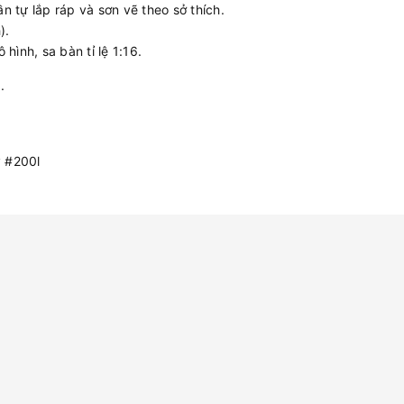
 tự lắp ráp và sơn vẽ theo sở thích.
).
hình, sa bàn tỉ lệ 1:16.
.
y #200l