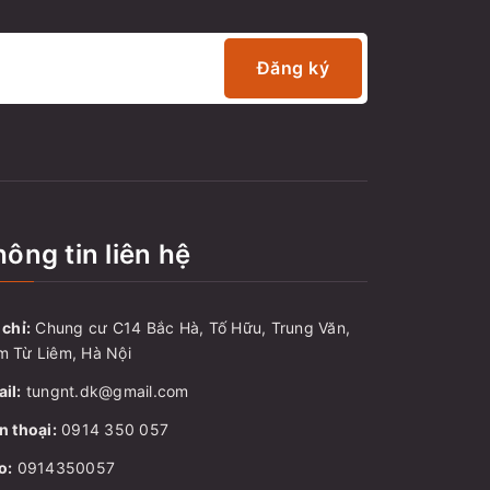
Đăng ký
ông tin liên hệ
 chỉ:
Chung cư C14 Bắc Hà, Tố Hữu, Trung Văn,
 Từ Liêm, Hà Nội
il:
tungnt.dk@gmail.com
n thoại:
0914 350 057
o:
0914350057