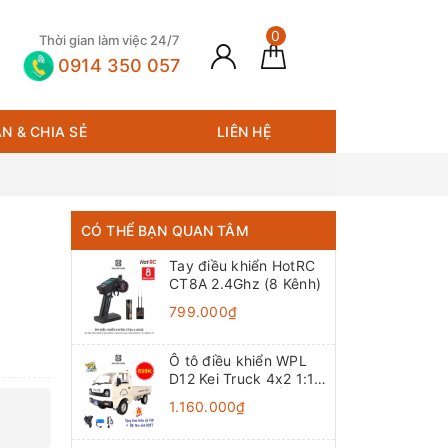
0
Thời gian làm việc 24/7
0914 350 057
N & CHIA SẺ
LIÊN HỆ
CÓ THỂ BẠN QUAN TÂM
Tay điều khiển HotRC
CT8A 2.4Ghz (8 Kênh)
799.000₫
Ô tô điều khiển WPL
D12 Kei Truck 4x2 1:10
- RTR [TẶNG BIỂN +
1.160.000₫
TEM CHỮ]