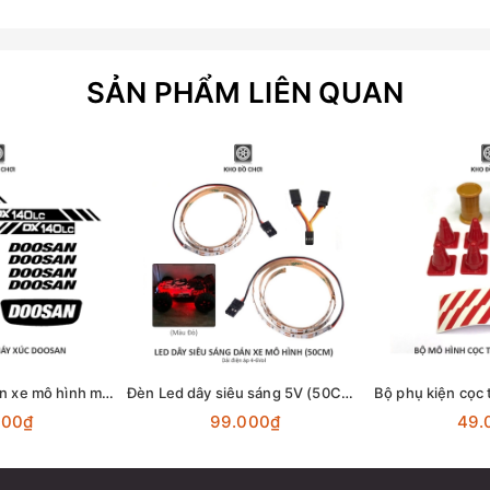
SẢN PHẨM LIÊN QUAN
Bộ tem sticker dán xe mô hình máy xúc DOOSAN
Đèn Led dây siêu sáng 5V (50CM) dán xe mô hình
000₫
99.000₫
49.