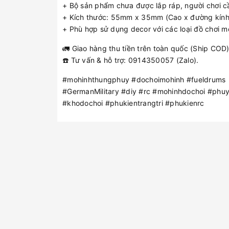
+ Bộ sản phẩm chưa được lắp ráp, người chơi cần
+ Kích thước: 55mm x 35mm (Cao x đường kính
+ Phù hợp sử dụng decor với các loại đồ chơi mô 
🚛 Giao hàng thu tiền trên toàn quốc (Ship COD)
☎️ Tư vấn & hỗ trợ: 0914350057 (Zalo).
#mohinhthungphuy #dochoimohinh #fueldrums
#GermanMilitary #diy #rc #mohinhdochoi #phu
#khodochoi #phukientrangtri #phukienrc