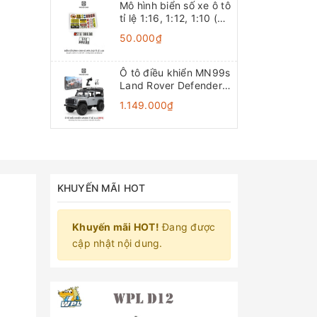
Mô hình biển số xe ô tô
tỉ lệ 1:16, 1:12, 1:10 (Đồ
chơi mô hình)
50.000₫
Ô tô điều khiển MN99s
Land Rover Defender
4x4 1:12 - RTR [TẶNG
1.149.000₫
BIỂN + STICKER]
KHUYẾN MÃI HOT
Khuyến mãi HOT!
Đang được
cập nhật nội dung.