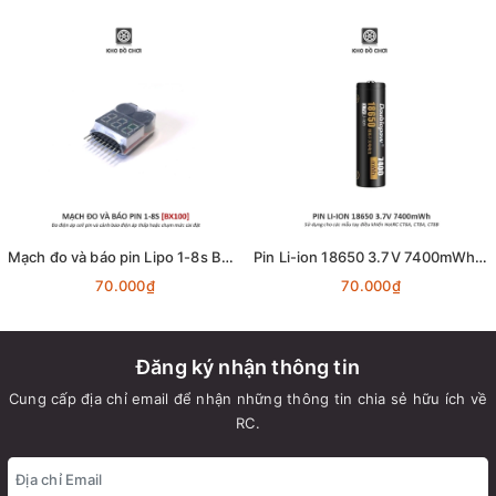
Mạch đo và báo pin Lipo 1-8s BX100
Pin Li-ion 18650 3.7V 7400mWh (Dùng cho tay điều khiển HotRC CT6A, CT8A, CT8B)
70.000₫
70.000₫
Đăng ký nhận thông tin
Cung cấp địa chỉ email để nhận những thông tin chia sẻ hữu ích về
RC.