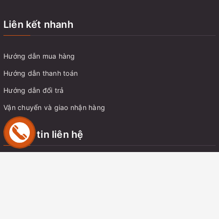
Liên kết nhanh
Hướng dẫn mua hàng
Hướng dẫn thanh toán
Hướng dẫn đổi trả
Vận chuyển và giao nhận hàng
Thông tin liên hệ
Địa chỉ:
Chung cư C14 Bắc Hà, Tố Hữu, Trung Văn, Nam Từ
Liêm, Hà Nội
Email:
tungnt.dk@gmail.com
Điện thoại:
0914 350 057