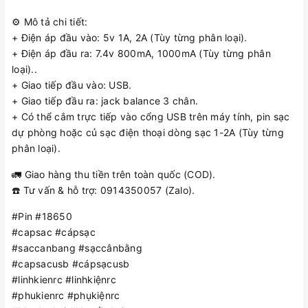
⚙️ Mô tả chi tiết:
+ Điện áp đầu vào: 5v 1A, 2A (Tùy từng phân loại).
+ Điện áp đầu ra: 7.4v 800mA, 1000mA (Tùy từng phân
loại)..
+ Giao tiếp đầu vào: USB.
+ Giao tiếp đầu ra: jack balance 3 chân.
+ Có thể cắm trực tiếp vào cổng USB trên máy tính, pin sạc
dự phòng hoặc củ sạc điện thoại dòng sạc 1-2A (Tùy từng
phân loại).
🚛 Giao hàng thu tiền trên toàn quốc (COD).
☎️ Tư vấn & hỗ trợ: 0914350057 (Zalo).
#Pin #18650
#capsac #cápsạc
#saccanbang #sạccânbằng
#capsacusb #cápsạcusb
#linhkienrc #linhkiệnrc
#phukienrc #phụkiệnrc