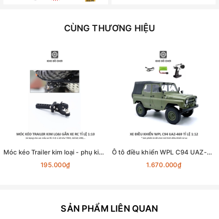
CÙNG THƯƠNG HIỆU
Móc kéo Trailer kim loại - phụ kiện lắp cho xe RC tỉ lệ 1:10
Ô tô điều khiển WPL C94 UAZ-469 4x4 1:12 - RTR [TẶNG BIỂN + STICKER]
195.000₫
1.670.000₫
SẢN PHẨM LIÊN QUAN