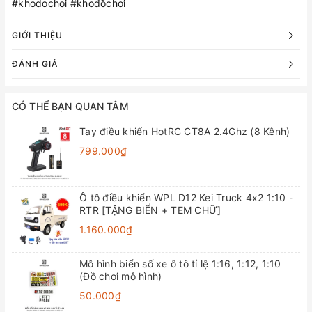
#khodochoi #khođồchơi
GIỚI THIỆU
ĐÁNH GIÁ
CÓ THỂ BẠN QUAN TÂM
Tay điều khiển HotRC CT8A 2.4Ghz (8 Kênh)
799.000₫
Ô tô điều khiển WPL D12 Kei Truck 4x2 1:10 -
RTR [TẶNG BIỂN + TEM CHỮ]
1.160.000₫
Mô hình biển số xe ô tô tỉ lệ 1:16, 1:12, 1:10
(Đồ chơi mô hình)
50.000₫