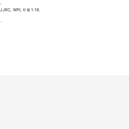
.
JRC, WPL tỉ lệ 1:16.
.