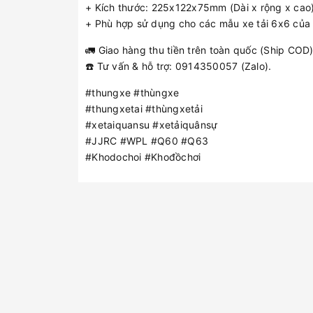
+ Kích thước: 225x122x75mm (Dài x rộng x cao)
+ Phù hợp sử dụng cho các mẫu xe tải 6x6 của J
🚛 Giao hàng thu tiền trên toàn quốc (Ship COD)
☎️ Tư vấn & hỗ trợ: 0914350057 (Zalo).
#thungxe #thùngxe
#thungxetai #thùngxetải
#xetaiquansu #xetảiquânsự
#JJRC #WPL #Q60 #Q63
#Khodochoi #Khođồchơi