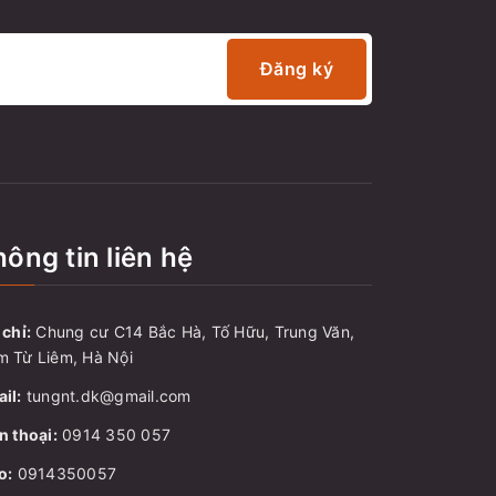
Đăng ký
ông tin liên hệ
 chỉ:
Chung cư C14 Bắc Hà, Tố Hữu, Trung Văn,
 Từ Liêm, Hà Nội
il:
tungnt.dk@gmail.com
n thoại:
0914 350 057
o:
0914350057