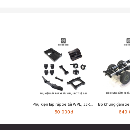
Phụ kiện lắp ráp xe tải WPL, JJRC tỉ lệ 1:16
50.000₫
649.