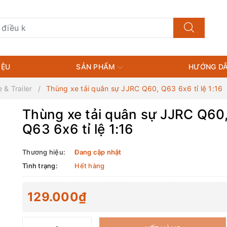
IỆU
SẢN PHẨM
HƯỚNG DẪ
 & Trailer
Thùng xe tải quân sự JJRC Q60, Q63 6x6 tỉ lệ 1:16
Thùng xe tải quân sự JJRC Q60
Q63 6x6 tỉ lệ 1:16
Thương hiệu:
Đang cập nhật
Tình trạng:
Hết hàng
129.000₫