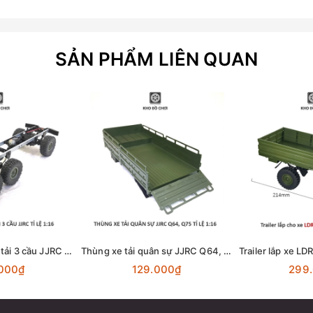
SẢN PHẨM LIÊN QUAN
Bộ khung gầm xe tải 3 cầu JJRC 6x6 tỉ lệ 1:16
Thùng xe tải quân sự JJRC Q64, Q75 6x6 tỉ lệ 1:16
000₫
129.000₫
299