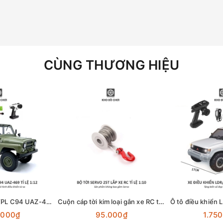
CÙNG THƯƠNG HIỆU
Ô tô điều khiển WPL C94 UAZ-469 4x4 1:12 - RTR [TẶNG BIỂN + STICKER]
Cuộn cáp tời kim loại gắn xe RC tỉ lệ 1:10 dùng động cơ Servo 25T
.000₫
95.000₫
1.75