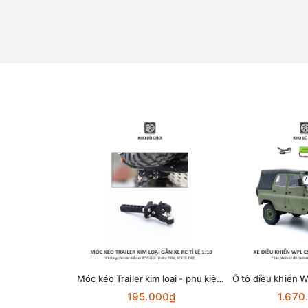
Móc kéo Trailer kim loại - phụ kiện lắp cho xe RC tỉ lệ 1:10
195.000₫
1.670