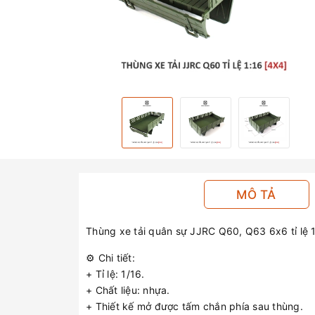
MÔ TẢ
Thùng xe tải quân sự JJRC Q60, Q63 6x6 tỉ lệ 
⚙️ Chi tiết:
+ Tỉ lệ: 1/16.
+ Chất liệu: nhựa.
+ Thiết kế mở được tấm chắn phía sau thùng.