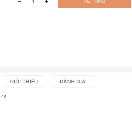
–
+
HẾT HÀNG
GIỚI THIỆU
ĐÁNH GIÁ
1:16