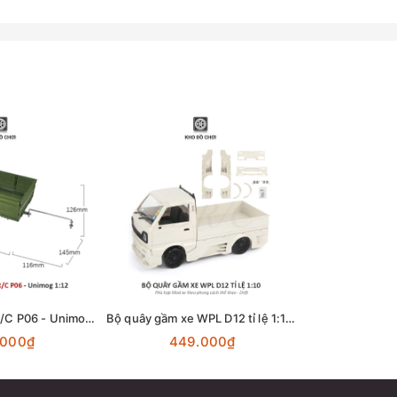
Trailer lắp xe LDR/C P06 - Unimog 1:12
Bộ quây gầm xe WPL D12 tỉ lệ 1:10 - phong cách xe thể thao, Drift
.000₫
449.000₫
179