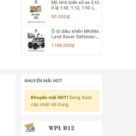
Mô hình biển số xe ô tô
tỉ lệ 1:16, 1:12, 1:10 (Đồ
chơi mô hình)
50.000₫
Ô tô điều khiển MN99s
Land Rover Defender
4x4 1:12 - RTR [TẶNG
1.149.000₫
BIỂN + STICKER]
KHUYẾN MÃI HOT
Khuyến mãi HOT!
Đang được
cập nhật nội dung.