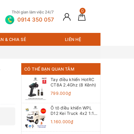
0
Thời gian làm việc 24/7
0914 350 057
N & CHIA SẺ
LIÊN HỆ
,
CÓ THỂ BẠN QUAN TÂM
Tay điều khiển HotRC
CT8A 2.4Ghz (8 Kênh)
799.000₫
Ô tô điều khiển WPL
D12 Kei Truck 4x2 1:10
- RTR [TẶNG BIỂN +
1.160.000₫
TEM CHỮ]