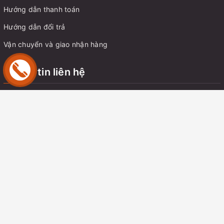
Hướng dẫn thanh toán
Hướng dẫn đổi trả
Vận chuyển và giao nhận hàng
Thông tin liên hệ
Địa chỉ:
Chung cư C14 Bắc Hà, Tố Hữu, Trung Văn, Nam Từ
Liêm, Hà Nội
Email:
tungnt.dk@gmail.com
Điện thoại:
0914 350 057
Zalo:
0914350057
© Bản quyền thuộc về
Kho Đồ Chơi
sở hữu bởi Ông Nguyễn Thanh
Tùng - MST: 8018726573-001