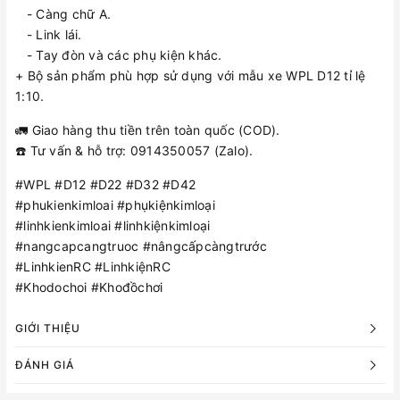
- Càng chữ A.
- Link lái.
- Tay đòn và các phụ kiện khác.
+ Bộ sản phẩm phù hợp sử dụng với mẫu xe WPL D12 tỉ lệ
1:10.
🚛 Giao hàng thu tiền trên toàn quốc (COD).
☎️ Tư vấn & hỗ trợ: 0914350057 (Zalo).
#WPL #D12 #D22 #D32 #D42
#phukienkimloai #phụkiệnkimloại
#linhkienkimloai #linhkiệnkimloại
#nangcapcangtruoc #nângcấpcàngtrước
#LinhkienRC #LinhkiệnRC
#Khodochoi #Khođồchơi
GIỚI THIỆU
ĐÁNH GIÁ