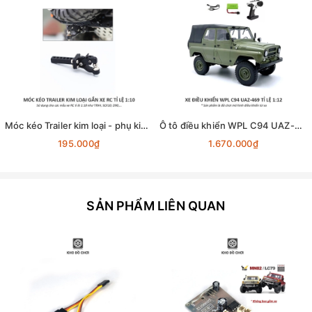
Móc kéo Trailer kim loại - phụ kiện lắp cho xe RC tỉ lệ 1:10
Ô tô điều khiển WPL C94 UAZ-469 4x4 1:12 - RTR [TẶNG BIỂN + STICKER]
195.000₫
1.670.000₫
SẢN PHẨM LIÊN QUAN