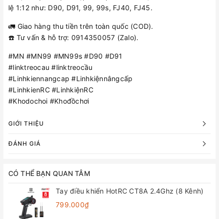
lệ 1:12 như: D90, D91, 99, 99s, FJ40, FJ45.
🚛 Giao hàng thu tiền trên toàn quốc (COD).
☎️ Tư vấn & hỗ trợ: 0914350057 (Zalo).
#MN #MN99 #MN99s #D90 #D91
#linktreocau #linktreocầu
#Linhkiennangcap #Linhkiệnnângcấp
#LinhkienRC #LinhkiệnRC
#Khodochoi #Khođồchơi
GIỚI THIỆU
ĐÁNH GIÁ
CÓ THỂ BẠN QUAN TÂM
Tay điều khiển HotRC CT8A 2.4Ghz (8 Kênh)
799.000₫