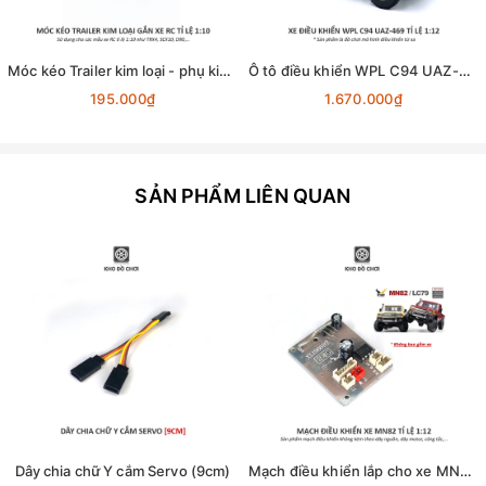
Móc kéo Trailer kim loại - phụ kiện lắp cho xe RC tỉ lệ 1:10
Ô tô điều khiển WPL C94 UAZ-469 4x4 1:12 - RTR [TẶNG BIỂN + STICKER]
195.000₫
1.670.000₫
SẢN PHẨM LIÊN QUAN
Dây chia chữ Y cắm Servo (9cm)
Mạch điều khiển lắp cho xe MN82 - Land Cruiser 79 tỉ lệ 1:12