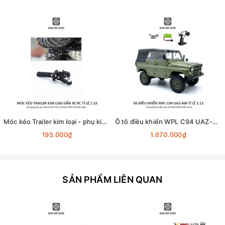
Móc kéo Trailer kim loại - phụ kiện lắp cho xe RC tỉ lệ 1:10
Ô tô điều khiển WPL C94 UAZ-469 4x4 1:12 - RTR [TẶNG BIỂN + STICKER]
195.000₫
1.670.000₫
SẢN PHẨM LIÊN QUAN