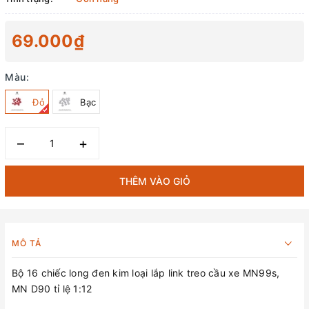
69.000₫
Màu:
Đỏ
Bạc
–
+
THÊM VÀO GIỎ
MÔ TẢ
Bộ 16 chiếc long đen kim loại lắp link treo cầu xe MN99s,
MN D90 tỉ lệ 1:12