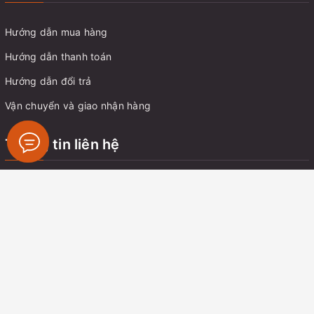
Hướng dẫn mua hàng
Hướng dẫn thanh toán
Hướng dẫn đổi trả
Vận chuyển và giao nhận hàng
Thông tin liên hệ
Địa chỉ:
Chung cư C14 Bắc Hà, Tố Hữu, Trung Văn, Nam Từ
Liêm, Hà Nội
Email:
tungnt.dk@gmail.com
Điện thoại:
0914 350 057
Zalo:
0914350057