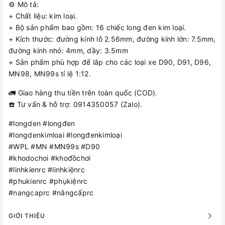
⚙️ Mô tả:
+ Chất liệu: kim loại.
+ Bộ sản phẩm bao gồm: 16 chiếc long đen kim loại.
+ Kích thước: đường kính lỗ 2.56mm, đường kính lớn: 7.5mm,
đường kính nhỏ: 4mm, dầy: 3.5mm
+ Sản phẩm phù hợp để lắp cho các loại xe D90, D91, D96,
MN98, MN99s tỉ lệ 1:12.
🚛 Giao hàng thu tiền trên toàn quốc (COD).
☎️ Tư vấn & hỗ trợ: 0914350057 (Zalo).
#longden #longđen
#longdenkimloai #longđenkimloại
#WPL #MN #MN99s #D90
#khodochoi #khođồchơi
#linhkienrc #linhkiệnrc
#phukienrc #phụkiệnrc
#nangcaprc #nângcấprc
GIỚI THIỆU